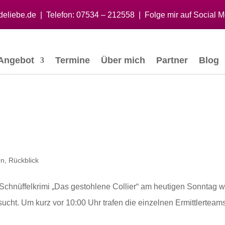
eliebe.de
|
Telefon:
07534 – 212558
| Folge mir auf Social M
Angebot
Termine
Über mich
Partner
Blog
en
,
Rückblick
 Schnüffelkrimi „Das gestohlene Collier“ am heutigen Sonntag w
sucht. Um kurz vor 10:00 Uhr trafen die einzelnen Ermittlerteam