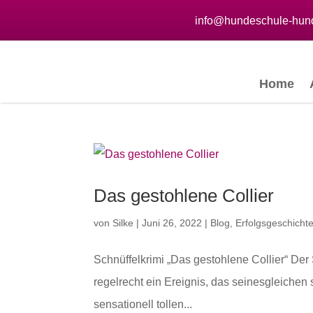
info@hundeschule-hund
Home
Das gestohlene Collier
von
Silke
|
Juni 26, 2022
|
Blog
,
Erfolgsgeschicht
Schnüffelkrimi „Das gestohlene Collier“ Der
regelrecht ein Ereignis, das seinesgleichen 
sensationell tollen...