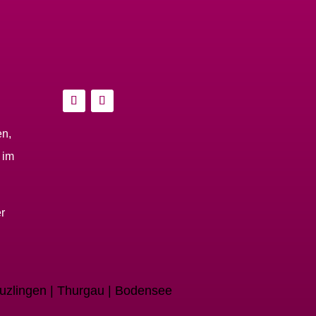
en,
 im
r
euzlingen | Thurgau | Bodensee