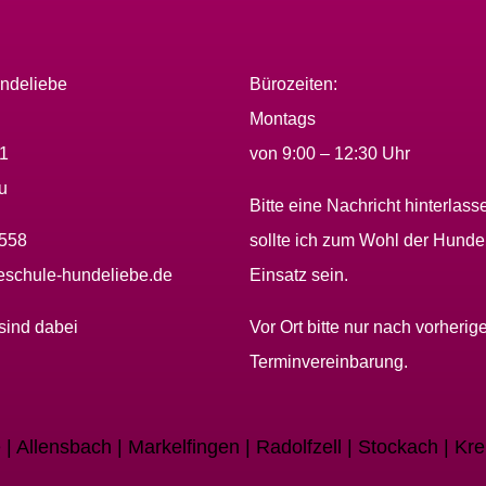
ndeliebe
Bürozeiten:
Montags
01
von 9:00 – 12:30 Uhr
u
Bitte eine Nachricht hinterlass
2558
sollte ich zum Wohl der Hunde
schule-hundeliebe.de
Einsatz sein.
sind dabei
Vor Ort bitte nur nach vorherige
Terminvereinbarung.
| Allensbach | Markelfingen | Radolfzell | Stockach | Kr