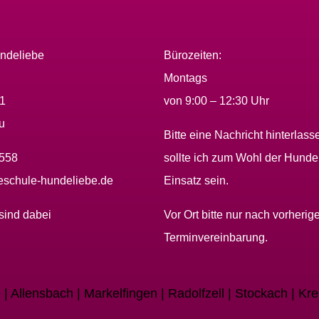
ndeliebe
Bürozeiten:
Montags
01
von 9:00 – 12:30 Uhr
u
Bitte eine Nachricht hinterlass
2558
sollte ich zum Wohl der Hunde
schule-hundeliebe.de
Einsatz sein.
sind dabei
Vor Ort bitte nur nach vorherige
Terminvereinbarung.
| Allensbach | Markelfingen | Radolfzell | Stockach | Kr