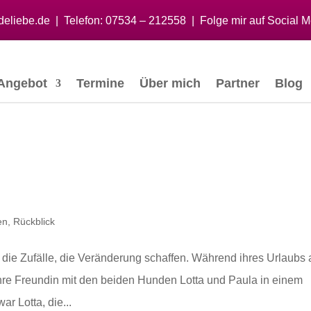
eliebe.de
|
Telefon:
07534 – 212558
| Folge mir auf Social M
Angebot
Termine
Über mich
Partner
Blog
en
,
Rückblick
die Zufälle, die Veränderung schaffen. Während ihres Urlaubs 
hre Freundin mit den beiden Hunden Lotta und Paula in einem
r Lotta, die...