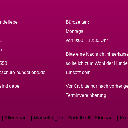
ndeliebe
Bürozeiten:
Montags
01
von 9:00 – 12:30 Uhr
u
Bitte eine Nachricht hinterlass
2558
sollte ich zum Wohl der Hunde
schule-hundeliebe.de
Einsatz sein.
sind dabei
Vor Ort bitte nur nach vorherige
Terminvereinbarung.
| Allensbach | Markelfingen | Radolfzell | Stockach | Kr