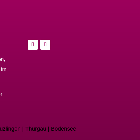
en,
 im
r
euzlingen | Thurgau | Bodensee