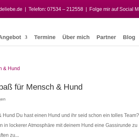
eliebe.de
|
Telefon:
07534 – 212558
| Folge mir auf Social M
Angebot
Termine
Über mich
Partner
Blog
Spaß für Mensch & Hund
gen
& Hund Du hast einen Hund und ihr seid schon ein tolles Team
en in lockerer Atmosphäre mit deinem Hund eine Gassirunde zu
ten zu...